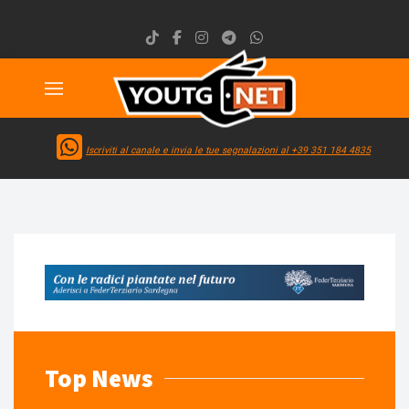
Iscriviti al canale e invia le tue segnalazioni al +39 351 184 4835
Top News