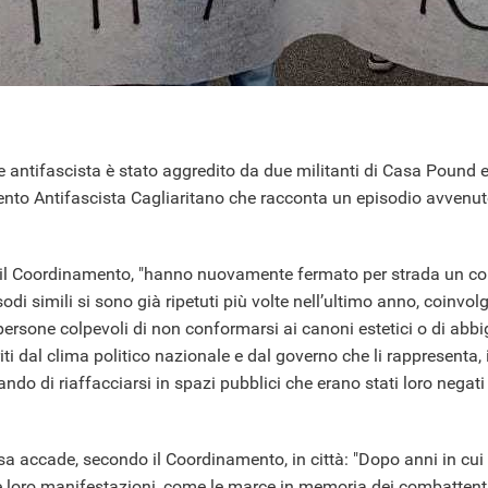
 antifascista è stato aggredito da due militanti di Casa Pound e
to Antifascista Cagliaritano che racconta un episodio avvenuto n
.
cca il Coordinamento, "hanno nuovamente fermato per strada un
di simili si sono già ripetuti più volte nell’ultimo anno, coinvo
persone colpevoli di non conformarsi ai canoni estetici o di abbi
ti dal clima politico nazionale e dal governo che li rappresenta, i
cando di riaffacciarsi in spazi pubblici che erano stati loro negati
a accade, secondo il Coordinamento, in città: "Dopo anni in cui
lle loro manifestazioni, come le marce in memoria dei combattenti 