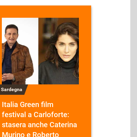
n Sardegna
Italia Green film
festival a Carloforte:
stasera anche Caterina
Murino e Roberto