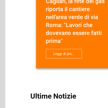
Cagliari, la rete del gas
riporta il cantiere
nell'area verde di via
Roma: "Lavori che
dovevano essere fatti
prima"
Leggi di più...
Ultime Notizie