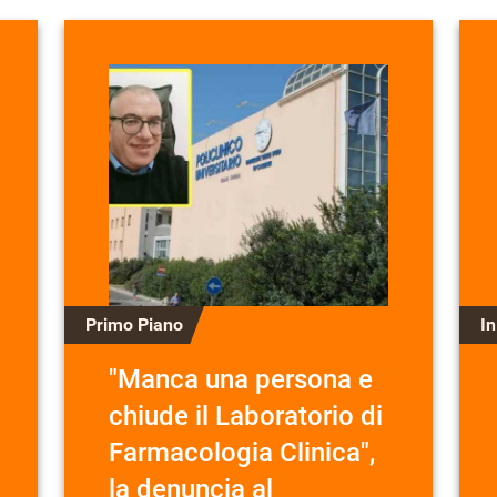
Primo Piano
I
"Manca una persona e
chiude il Laboratorio di
Farmacologia Clinica",
la denuncia al