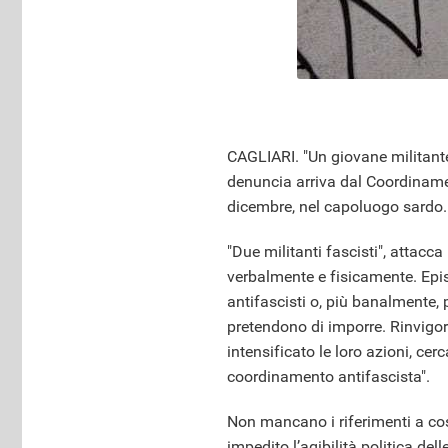
CAGLIARI. "Un giovane militante
denuncia arriva dal Coordinamen
dicembre, nel capoluogo sardo
"Due militanti fascisti", atta
verbalmente e fisicamente. Episo
antifascisti o, più banalmente, 
pretendono di imporre. Rinvigori
intensificato le loro azioni, cer
coordinamento antifascista".
Non mancano i riferimenti a cos
impedito l’agibilità politica de