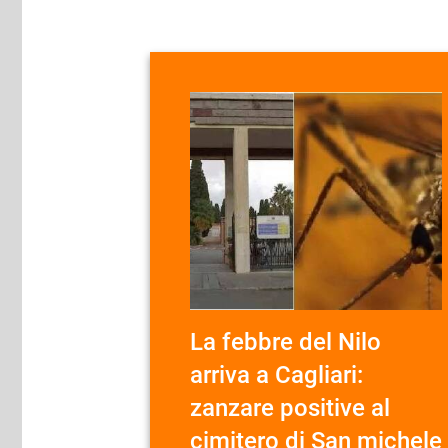
La febbre del Nilo
arriva a Cagliari:
zanzare positive al
cimitero di San michele