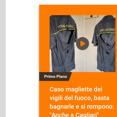
Primo Piano
Caso magliette dei
vigili del fuoco, basta
bagnarle e si rompono:
"Anche a Cagliari"