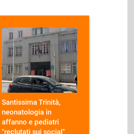
Santissima Trinità,
neonatologia in
affanno e pediatri
"reclutati sui social"