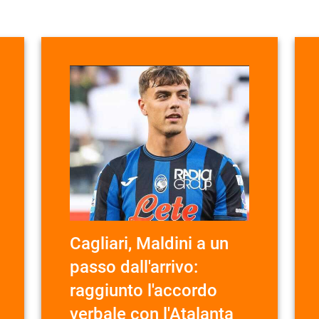
Cagliari, Maldini a un
passo dall'arrivo:
raggiunto l'accordo
verbale con l'Atalanta