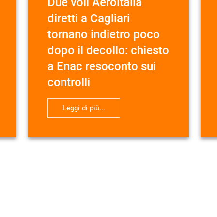
Due voli Aeroitalia
diretti a Cagliari
tornano indietro poco
dopo il decollo: chiesto
a Enac resoconto sui
controlli
Leggi di più...