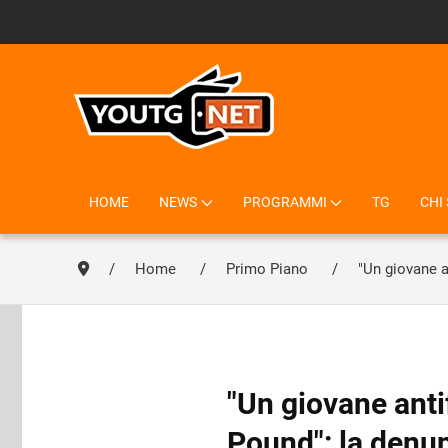
HOME
NEWS
PROGRAMMI
TG
CHI
Home
Primo Piano
"Un giovane a
"Un giovane anti
Pound": la denun