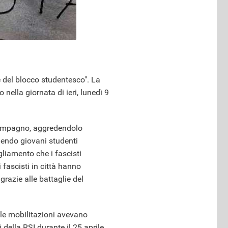
 del blocco studentesco". La
ella giornata di ieri, lunedì 9
 compagno, aggredendolo
lgendo giovani studenti
gliamento che i fascisti
 fascisti in città hanno
 grazie alle battaglie del
 le mobilitazioni avevano
della RSI durante il 25 aprile,