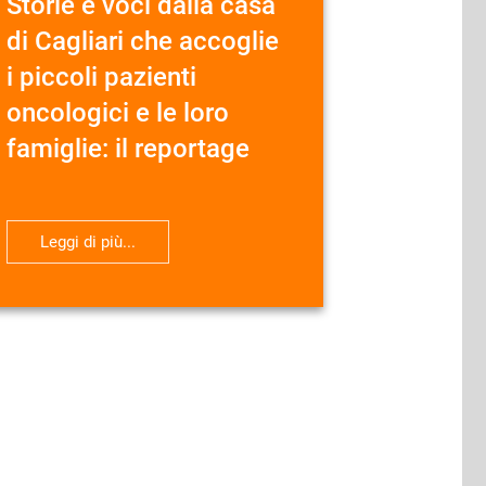
Storie e voci dalla casa
di Cagliari che accoglie
i piccoli pazienti
oncologici e le loro
famiglie: il reportage
Leggi di più...