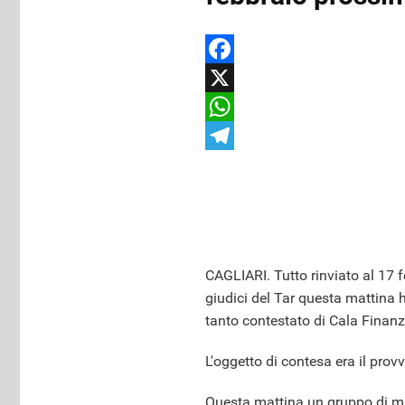
Facebook
X
WhatsApp
Telegram
CAGLIARI. Tutto rinviato al 17 fe
giudici del Tar questa mattina h
tanto contestato di Cala Finan
L'oggetto di contesa era il pro
Questa mattina un gruppo di man