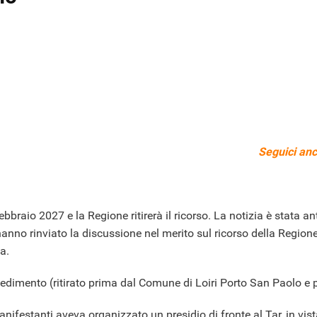
Seguici anc
bbraio 2027 e la Regione ritirerà il ricorso. La notizia è stata an
anno rinviato la discussione nel merito sul ricorso della Regione e
za.
vvedimento (ritirato prima dal Comune di Loiri Porto San Paolo e
ifestanti aveva organizzato un presidio di fronte al Tar, in vist