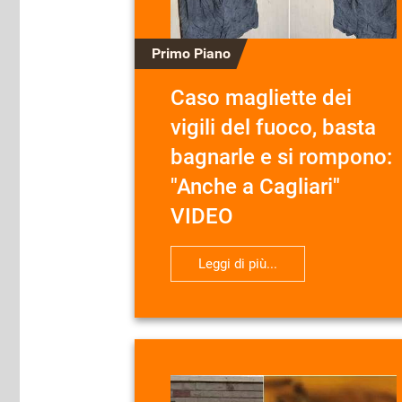
Primo Piano
Caso magliette dei
vigili del fuoco, basta
bagnarle e si rompono:
"Anche a Cagliari"
VIDEO
Leggi di più...