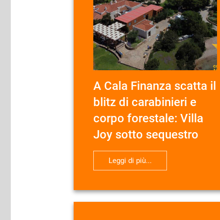
A Cala Finanza scatta il
blitz di carabinieri e
corpo forestale: Villa
Joy sotto sequestro
Leggi di più...