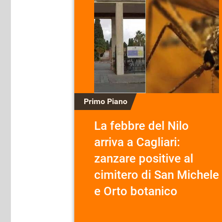
Primo Piano
La febbre del Nilo
arriva a Cagliari:
zanzare positive al
cimitero di San Michele
e Orto botanico