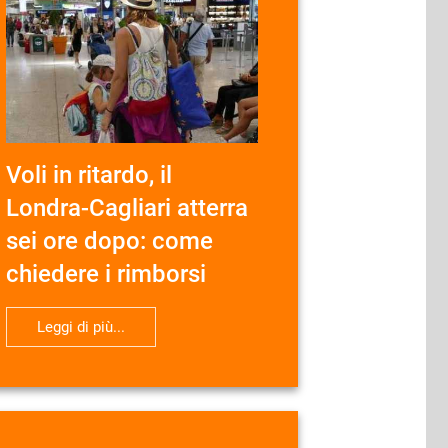
Voli in ritardo, il
Londra-Cagliari atterra
sei ore dopo: come
chiedere i rimborsi
Leggi di più...