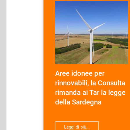
Aree idonee per
rinnovabili, la Consulta
rimanda ai Tar la legge
della Sardegna
Leggi di più...