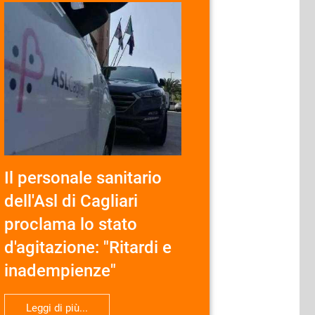
Il personale sanitario
dell'Asl di Cagliari
proclama lo stato
d'agitazione: "Ritardi e
inadempienze"
Leggi di più...