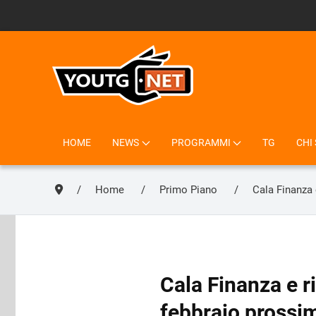
HOME
NEWS
PROGRAMMI
TG
CHI
Home
Primo Piano
Cala Finanza 
Cala Finanza e ri
febbraio prossi