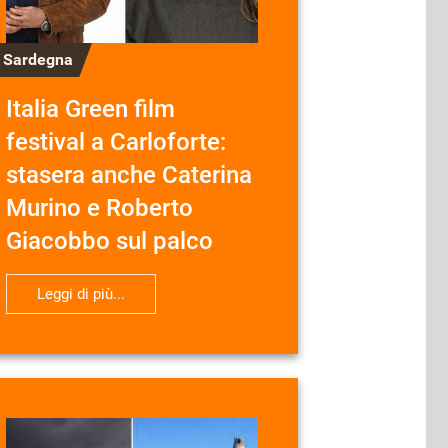
n Sardegna
Italia Green film
festival a Carloforte:
stasera anche Caterina
Murino e Roberto
Giacobbo sul palco
Leggi di più...