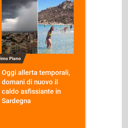
rimo Piano
Oggi allerta temporali,
domani di nuovo il
caldo asfissiante in
Sardegna