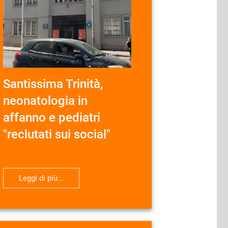
Santissima Trinità,
neonatologia in
affanno e pediatri
"reclutati sui social"
Leggi di più...