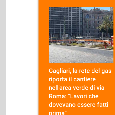
Cagliari, la rete del gas
riporta il cantiere
nell'area verde di via
Roma: "Lavori che
dovevano essere fatti
prima"