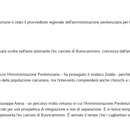
l Comune è stato il provveditore regionale dell'amministrazione penitenziaria 
o, sarà svolta nell'area antistante l'ex carcere di Buoncammino, concessa dall
 l'Amministrazione Penitenziaria – ha proseguito il sindaco Zedda - perché i
 della popolazione carceraria, ma l'intervento comprenderà anche chioschi e altr
iuseppe Arena - un percorso molto virtuoso in cui l'Amministrazione Penitenzi
occiati per una prospettiva di integrazione e non di separazione. E in breve temp
resenta l'ex carcere di Buoncammino. È arrivato il tempo che i cagliaritani e c