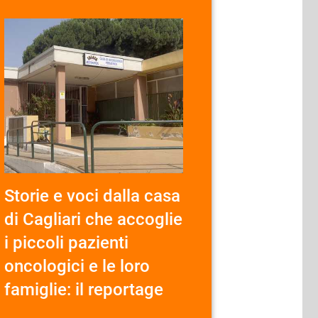
Storie e voci dalla casa
di Cagliari che accoglie
i piccoli pazienti
oncologici e le loro
famiglie: il reportage