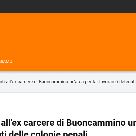
 SIAMO
anti all'ex carcere di Buoncammino un'area per far lavorare i detenuti
i all'ex carcere di Buoncammino un
ti delle colonie penali