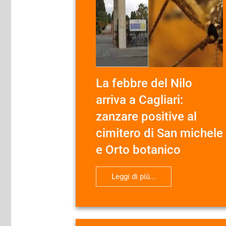
La febbre del Nilo
arriva a Cagliari:
zanzare positive al
cimitero di San michele
e Orto botanico
Leggi di più...