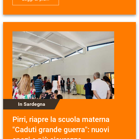
In Sardegna
Pirri, riapre la scuola materna
"Caduti grande guerra": nuovi