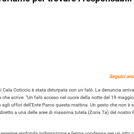
Seguici anc
ala Coticcio è stata deturpata con un falò. La denuncia arriv
 che scrive: "Un falò acceso nel cuore della notte del 19 maggio
a agli uffici dell'Ente Parco questa mattina. Un gesto che non è 
iretto a una delle aree di massima tutela (Zona Ta) del nostro 
esprime profonda indignazione e ferma condanna per un atto che