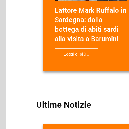
L'attore Mark Ruffalo in
Sardegna: dalla
bottega di abiti sardi
alla visita a Barumini
Leggi di più...
Ultime Notizie