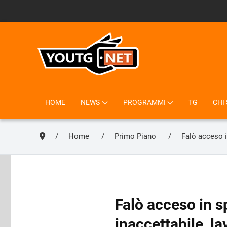
HOME
NEWS
PROGRAMMI
TG
CHI
Home
Primo Piano
Falò acceso i
Falò acceso in s
inaccettabile, la