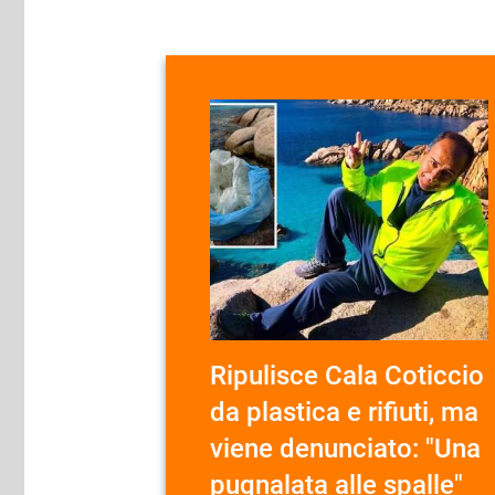
Ripulisce Cala Coticcio
da plastica e rifiuti, ma
viene denunciato: "Una
pugnalata alle spalle"