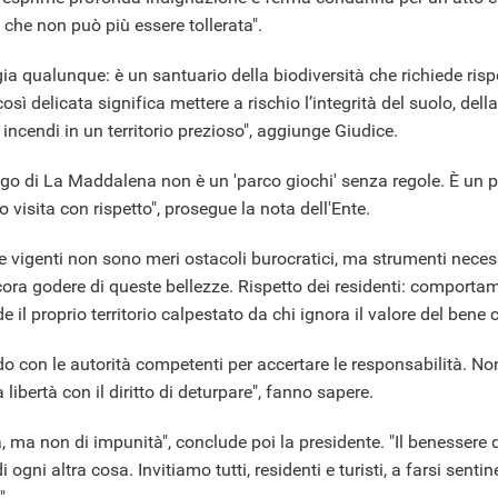
o che non può più essere tollerata".
ia qualunque: è un santuario della biodiversità che richiede ris
ì delicata significa mettere a rischio l’integrità del suolo, della 
 incendi in un territorio prezioso", aggiunge Giudice.
lago di La Maddalena non è un 'parco giochi' senza regole. È un p
lo visita con rispetto", prosegue la nota dell'Ente.
ole vigenti non sono meri ostacoli burocratici, ma strumenti neces
ra godere di queste bellezze. Rispetto dei residenti: comportame
il proprio territorio calpestato da chi ignora il valore del bene
o con le autorità competenti per accertare le responsabilità. Non
libertà con il diritto di deturpare", fanno sapere.
 ma non di impunità", conclude poi la presidente. "Il benessere d
ogni altra cosa. Invitiamo tutti, residenti e turisti, a farsi sentin
".