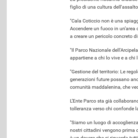
figlio di una cultura dell'assalt
"Cala Coticcio non è una spiagg
Accendere un fuoco in un’area cos
a creare un pericolo concreto di
"Il Parco Nazionale dell'Arcipe
appartiene a chi lo vive e a chi 
"Gestione del territorio: Le reg
generazioni future possano anco
comunità maddalenina, che vede 
L’Ente Parco sta già collaborand
tolleranza verso chi confonde la 
"Siamo un luogo di accoglienza,
nostri cittadini vengono prima di 
è un dovere che ci riguarda tutti