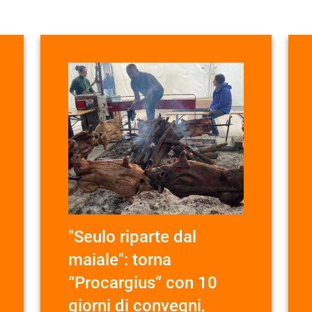
"Seulo riparte dal
maiale": torna
“Procargius” con 10
giorni di convegni,