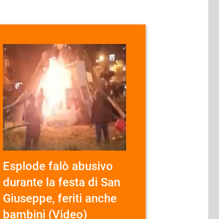
Esplode falò abusivo
durante la festa di San
Giuseppe, feriti anche
bambini (Video)