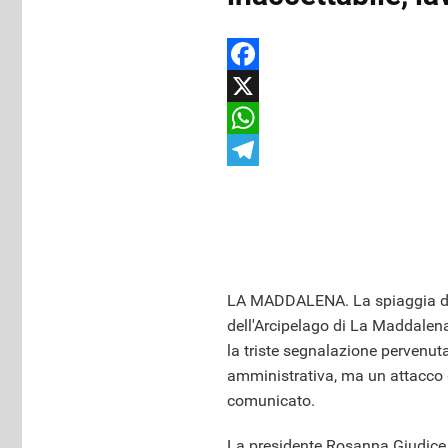
Facebook
X
WhatsApp
Telegram
LA MADDALENA. La spiaggia di C
dell'Arcipelago di La Maddalena
la triste segnalazione pervenut
amministrativa, ma un attacco d
comunicato.
La presidente Rosanna Giudice 