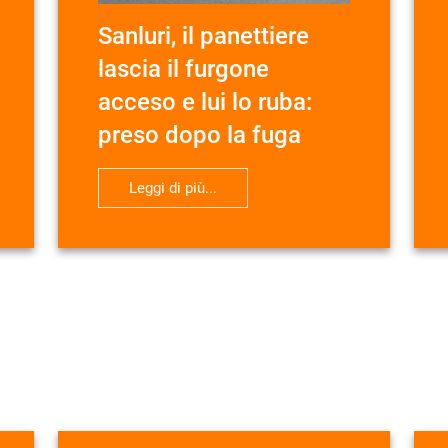
Sanluri, il panettiere
lascia il furgone
acceso e lui lo ruba:
preso dopo la fuga
Leggi di più...