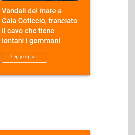
Vandali del mare a
Cala Coticcio, tranciato
il cavo che tiene
lontani i gommoni
Leggi di più...