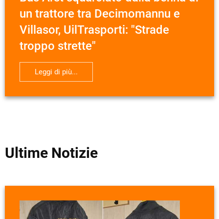
un trattore tra Decimomannu e
Villasor, UilTrasporti: "Strade
troppo strette"
Leggi di più...
Ultime Notizie