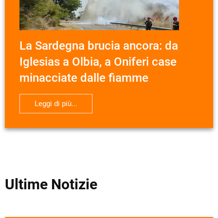
La Sardegna brucia ancora: da
Iglesias a Olbia, a Oniferi case
minacciate dalle fiamme
Leggi di più...
Ultime Notizie