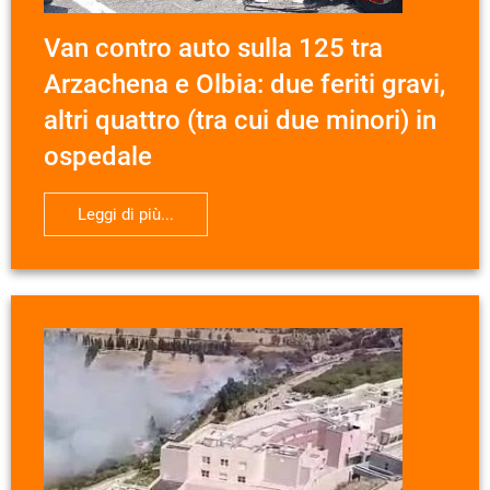
Van contro auto sulla 125 tra
Arzachena e Olbia: due feriti gravi,
altri quattro (tra cui due minori) in
ospedale
Leggi di più...