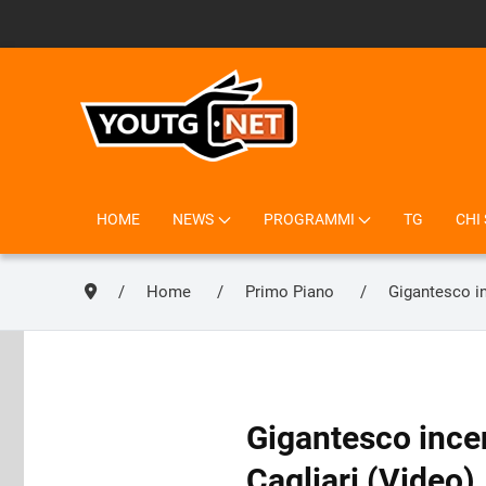
HOME
NEWS
PROGRAMMI
TG
CHI
Home
Primo Piano
Gigantesco in
Gigantesco incen
Cagliari (Video)