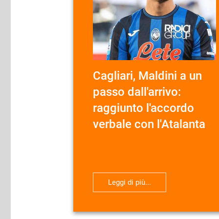
Cagliari, Maldini a un
passo dall'arrivo:
raggiunto l'accordo
verbale con l'Atalanta
Leggi di più...