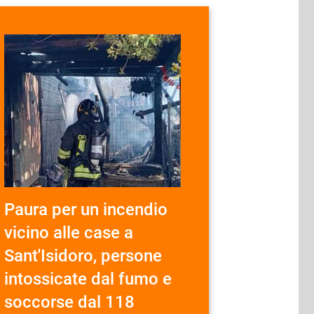
Paura per un incendio
vicino alle case a
Sant'Isidoro, persone
intossicate dal fumo e
soccorse dal 118