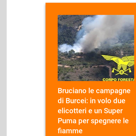
Bruciano le campagne
di Burcei: in volo due
elicotteri e un Super
Puma per spegnere le
fiamme