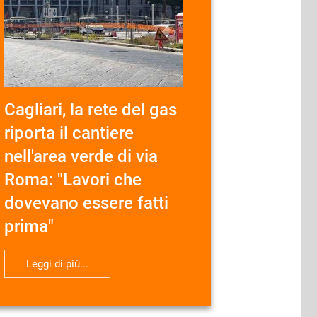
Cagliari, la rete del gas
riporta il cantiere
nell'area verde di via
Roma: "Lavori che
dovevano essere fatti
prima"
Leggi di più...