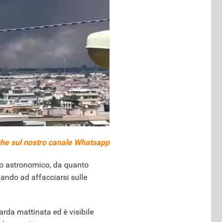
he sul nostro
canale Whatsapp
rio astronomico, da quanto
vando ad affacciarsi sulle
arda mattinata ed è visibile