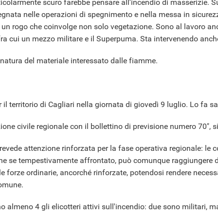
rticolarmente scuro farebbe pensare all’incendio di masserizie. S
egnata nelle operazioni di spegnimento e nella messa in sicurezza
e un rogo che coinvolge non solo vegetazione. Sono al lavoro an
, fra cui un mezzo militare e il Superpuma. Sta intervenendo anc
 natura del materiale interessato dalle fiamme.
r il territorio di Cagliari nella giornata di giovedì 9 luglio. Lo f
ne civile regionale con il bollettino di previsione numero 70", s
prevede attenzione rinforzata per la fase operativa regionale: le c
che se tempestivamente affrontato, può comunque raggiungere di
le forze ordinarie, ancorché rinforzate, potendosi rendere necessa
 Comune.
o almeno 4 gli elicotteri attivi sull'incendio: due sono militari