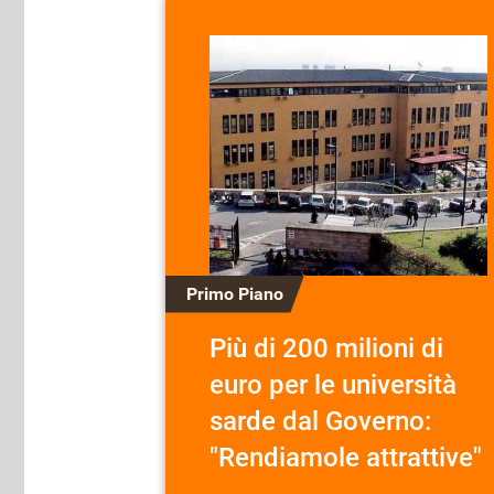
Primo Piano
Più di 200 milioni di
euro per le università
sarde dal Governo:
"Rendiamole attrattive"