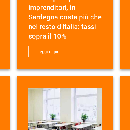
imprenditori, in
Sardegna costa più che
nel resto d'Italia: tassi
sopra il 10%
Leggi di più...