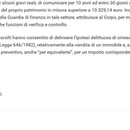
r alcuni gravi reati, di comunicare per 10 anni ed entro 30 giorni d
 del proprio patrimonio in misura superiore a 10.329,14 euro. Inolt
della Guardia di finanza in tale settore, attribuisce al Corpo, per 
e funzioni di verifica e controllo.
i svolti hanno consentito di delineare l’ipotesi delittuosa di om
, Legge 646/1982), relativamente alla vendita di un immobile e, al
ro preventivo, anche “per equivalente”, per un importo corrisponde
6