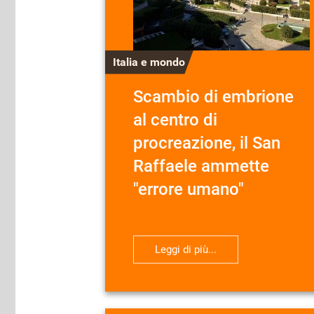
Italia e mondo
Scambio di embrione
al centro di
procreazione, il San
Raffaele ammette
"errore umano"
Leggi di più...