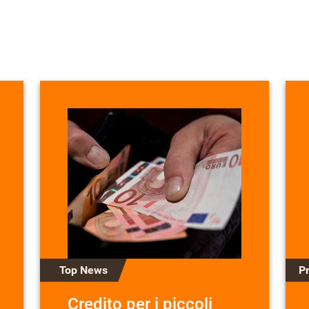
Top News
P
Credito per i piccoli