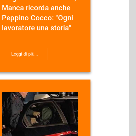
Manca ricorda anche
Peppino Cocco: "Ogni
lavoratore una storia"
Leggi di più...