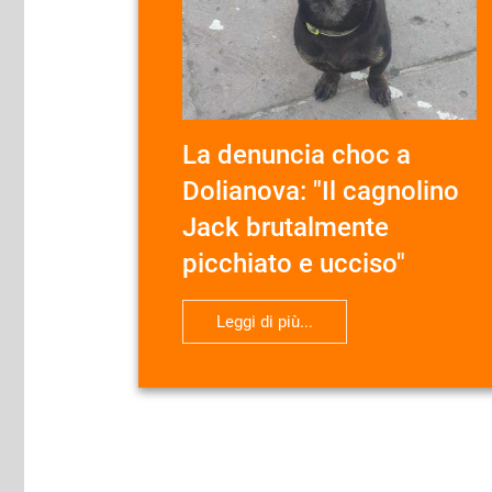
La denuncia choc a
Dolianova: "Il cagnolino
Jack brutalmente
picchiato e ucciso"
Leggi di più...