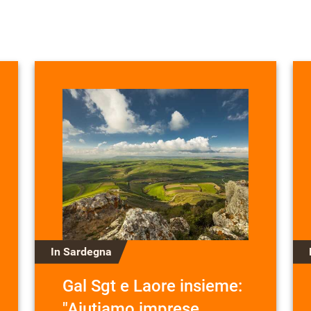
In Sardegna
Gal Sgt e Laore insieme:
"Aiutiamo imprese,