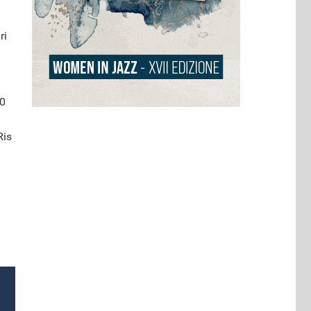
ri
00
Ris