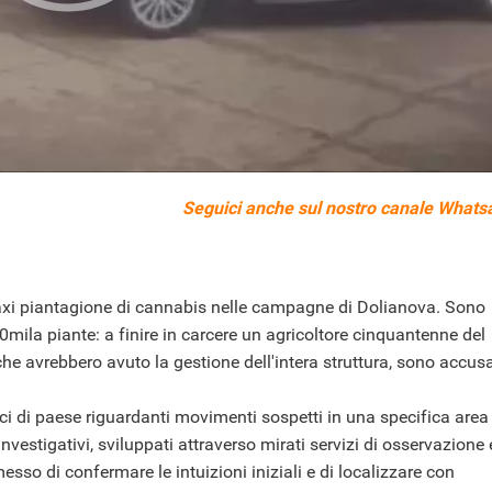
Seguici anche sul nostro
canale Whats
xi piantagione di cannabis nelle campagne di Dolianova. Sono
0mila piante: a finire in carcere un agricoltore cinquantenne del
che avrebbero avuto la gestione dell'intera struttura, sono accusa
voci di paese riguardanti movimenti sospetti in una specifica area
investigativi, sviluppati attraverso mirati servizi di osservazione 
so di confermare le intuizioni iniziali e di localizzare con