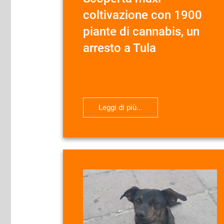
coltivazione con 1900
piante di cannabis, un
arresto a Tula
Leggi di più...