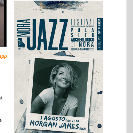
app
ti
e