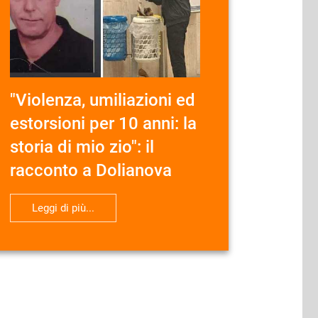
"Violenza, umiliazioni ed
estorsioni per 10 anni: la
storia di mio zio": il
racconto a Dolianova
Leggi di più...