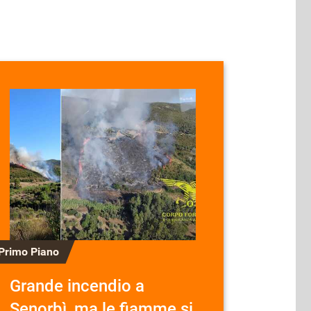
Primo Piano
Grande incendio a
Senorbì, ma le fiamme si