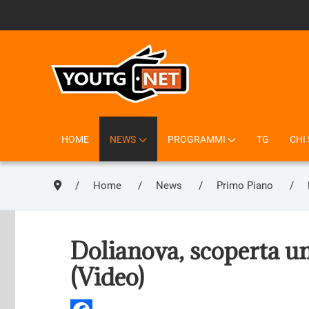
HOME
NEWS
PROGRAMMI
TG
CHI
Home
News
Primo Piano
Dolianova, scoperta u
(Video)