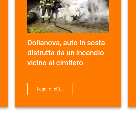
Dolianova, auto in sosta
distrutta da un incendio
vicino al cimitero
Leggi di più...