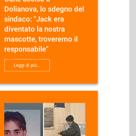
Dolianova, lo sdegno del
sindaco: "Jack era
diventato la nostra
mascotte, troveremo il
responsabile"
Leggi di più...