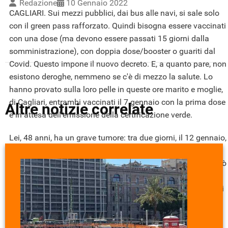
Redazione
10 Gennaio 2022
CAGLIARI. Sui mezzi pubblici, dai bus alle navi, si sale solo
con il green pass rafforzato. Quindi bisogna essere vaccinati
con una dose (ma devono essere passati 15 giorni dalla
somministrazione), con doppia dose/booster o guariti dal
Covid. Questo impone il nuovo decreto. E, a quanto pare, non
esistono deroghe, nemmeno se c'è di mezzo la salute. Lo
hanno provato sulla loro pelle in queste ore marito e moglie,
di Cagliari, entrambi vaccinati il 7 gennaio con la prima dose
Altre notizie correlate
e in attesa dell'emissione della certificazione verde.
Lei, 48 anni, ha un grave tumore: tra due giorni, il 12 gennaio,
si dovrebbe sottoporre a un intervento urgente all'ospedale
Gemelli di Roma. Senza green pass rafforzato, però, non può
partire. Questo hanno detto a lei e a suo marito, che di anni
ne ha 58, all'imbarco della nave Moby, che da Olbia porterà i
passeggeri a Civitavecchia. No, non si sale a bordo.
Nemmeno se si rischia di saltare un intervento
improrogabile. Inutile insistere ai piani alti, "'la legge è legge',