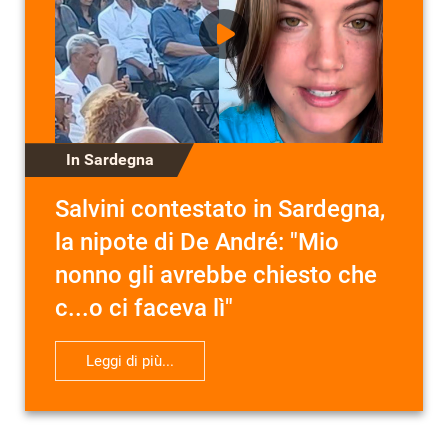
In Sardegna
Salvini contestato in Sardegna,
la nipote di De André: "Mio
nonno gli avrebbe chiesto che
c...o ci faceva lì"
Leggi di più...