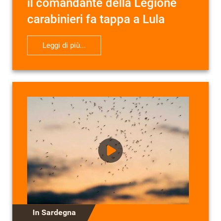
il comandante della Legione
carabinieri fa tappa a Lula
Leggi di più...
In Sardegna