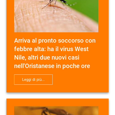
Arriva al pronto soccorso con
febbre alta: ha il virus West
Nile, altri due nuovi casi
nell'Oristanese in poche ore
Leggi di più...