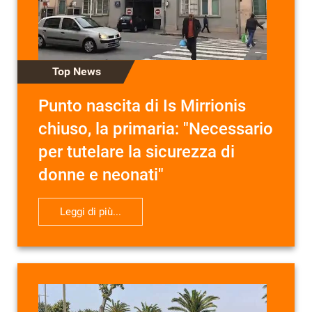
Top News
Punto nascita di Is Mirrionis
chiuso, la primaria: "Necessario
per tutelare la sicurezza di
donne e neonati"
Leggi di più...