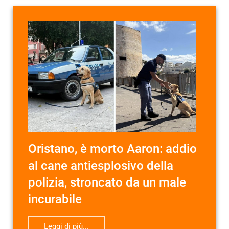
Oristano, è morto Aaron: addio
al cane antiesplosivo della
polizia, stroncato da un male
incurabile
Leggi di più...